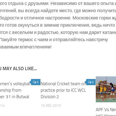
ого отдыха с друзьями. Независимо от вашего опыта 
чтений, вы всегда найдете место, где можно получит
бодрости и отличное настроение. Московские горки ж
кто готов окунуться в зимние приключения, ведь ничто
тся с весельем и радостью, которую нам дарит катан
 Пакуйте термос с чаем и отправляйтесь навстречу
ываемым впечатлениям!
 MAY ALSO LIKE...
0
0
omen’s volleyball
National Cricket team on
onship from
practice prior to ICC WCL
er 31 in Butwal
Division 2
014
15 JAN, 2015
APF Vs Ne
Int’l Women