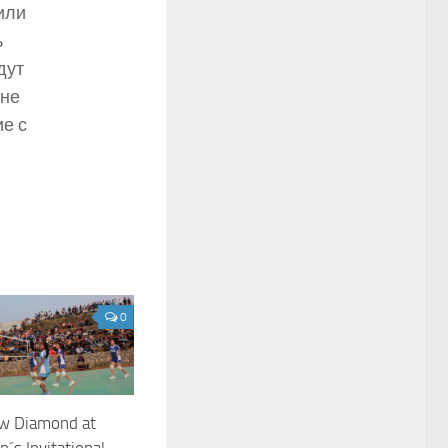
или
ь
дут
 не
ие с
0
w Diamond at
´s Invitational