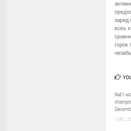
активн
предпо
заряд 
всех, 
сравни
горок.
незаб
YOU
Nat’l w
champi
Decemb
1 DEC, 2