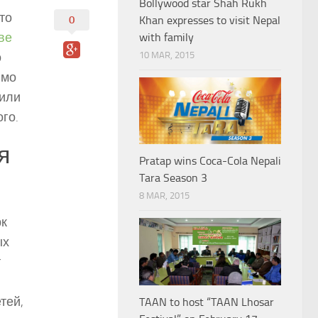
Bollywood star Shah Rukh
то
0
Khan expresses to visit Nepal
ве
with family
о
10 MAR, 2015
имо
 или
го.
я
Pratap wins Coca-Cola Nepali
Tara Season 3
8 MAR, 2015
рк
ых
т
тей,
TAAN to host “TAAN Lhosar