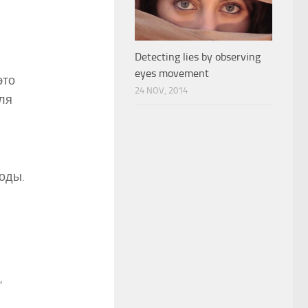
Detecting lies by observing
eyes movement
это
24 NOV, 2014
ля
оды.
,