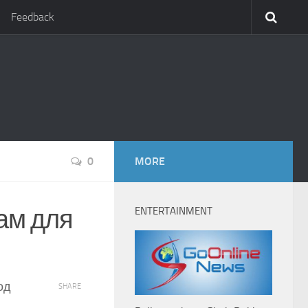
Feedback
0
MORE
ам для
ENTERTAINMENT
од
SHARE