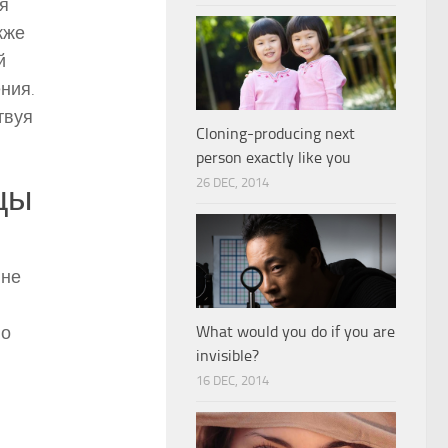
я
кже
й
ния.
твуя
Cloning-producing next
person exactly like you
26 DEC, 2014
цы
 не
но
What would you do if you are
invisible?
16 DEC, 2014