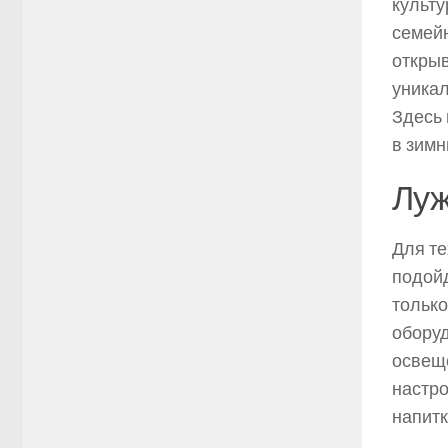
культу
семейн
открыв
уникал
Здесь 
в зимн
Луж
Для те
подойд
только
оборуд
освещ
настро
напитк