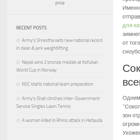
price
Именно
отправ
для ка
RECENT POSTS
зимнег
Army’s Shrestha sets new national record
от тог
in clean & jerk weightlifting
сноубо
Nepal wins 2 bronze medals at Kofukan
Сок
World Cup in Norway
все
NSC starts national team preparation
Одним 
Army’s Shah clinches Inter-Government
"Сокол
Service Singles Lawn Tennis
зон от
A woman killed in Rhino attack in Hetauda
огромн
Ухожен