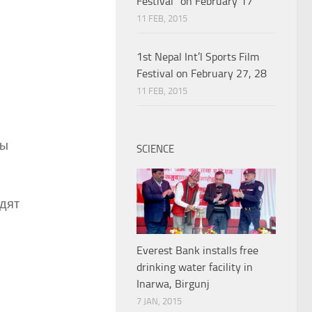
Festival” on February 17
11 FEB, 2015
1st Nepal Int’l Sports Film
Festival on February 27, 28
11 FEB, 2015
сы
SCIENCE
дят
Everest Bank installs free
drinking water facility in
Inarwa, Birgunj
7 JAN, 2015