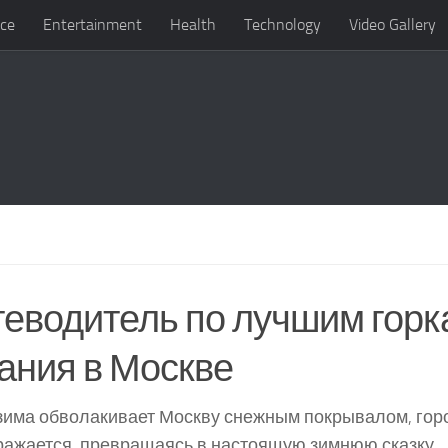
ce
Entertainment
Health
Technology
Video Gallery
еводитель по лучшим горк
ания в Москве
зима обволакивает Москву снежным покрывалом, гор
ажается, превращаясь в настоящую зимнюю сказку.