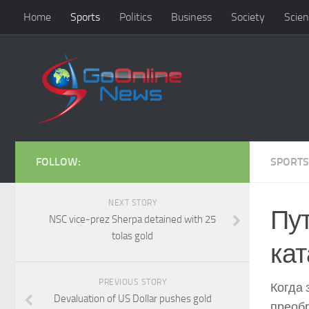
Home
Sports
Politics
Business
Society
Scien
FOLLOW:
SPORTS
NEXT STORY
Пут
NSC vice-prez Sherpa detained with 25
tolas gold
кат
PREVIOUS STORY
Когда 
Devaluation of US Dollar pushes gold
преобр