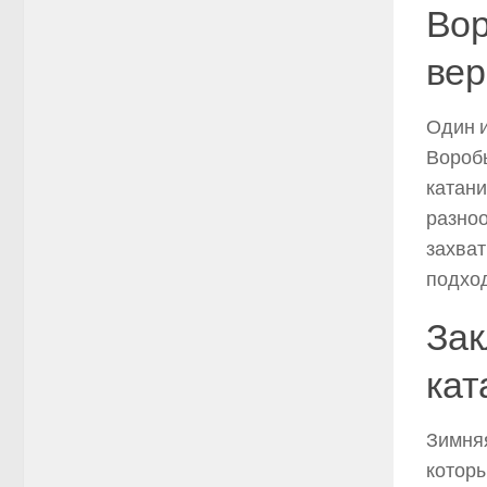
Вор
ве
Один 
Воробь
катани
разноо
захват
подход
Зак
кат
Зимняя
которы