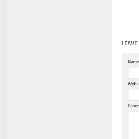
LEAVE 
Nam
Websi
Comm