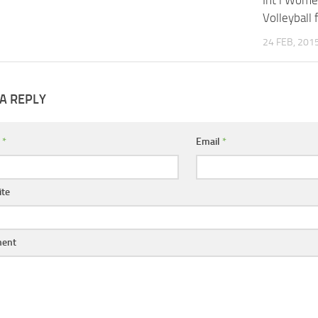
Volleyball 
24 FEB, 201
A REPLY
e
*
Email
*
te
ent