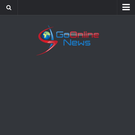
Home
Sports
Politics
Business
Society
Science
Entertainment
Health
Technology
Video Gallery
Feedback