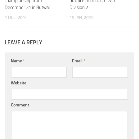
championship from
practice prior to ICC WCL
December 31 in Butwal
Division 2
1 DEC, 2014
15 JAN, 2015
LEAVE A REPLY
Name
*
Email
*
Website
Comment