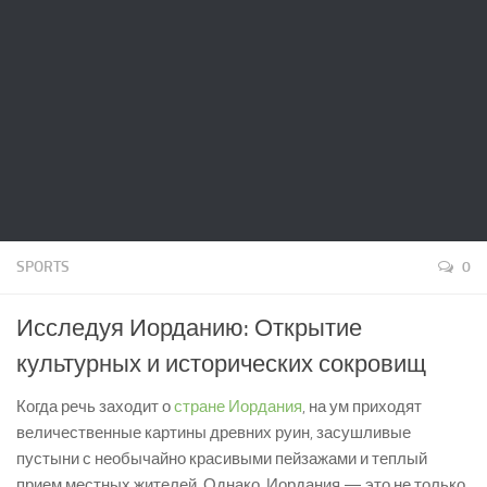
SPORTS
0
Исследуя Иорданию: Открытие
культурных и исторических сокровищ
Когда речь заходит о
стране Иордания
, на ум приходят
величественные картины древних руин, засушливые
пустыни с необычайно красивыми пейзажами и теплый
прием местных жителей. Однако, Иордания — это не только